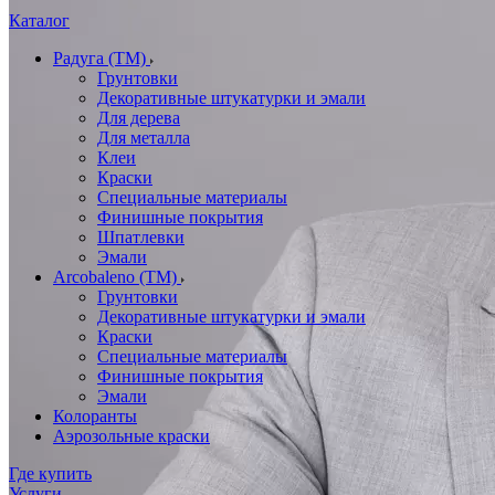
Каталог
Радуга (ТМ)
Грунтовки
Декоративные штукатурки и эмали
Для дерева
Для металла
Клеи
Краски
Специальные материалы
Финишные покрытия
Шпатлевки
Эмали
Arcobaleno (ТМ)
Грунтовки
Декоративные штукатурки и эмали
Краски
Специальные материалы
Финишные покрытия
Эмали
Колоранты
Аэрозольные краски
Где купить
Услуги