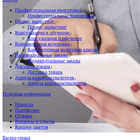
Профессиональная подготовка
Профессиональная подготовка
Промо, маркетинг
Промо, маркетинг
Консультация и обучение
Консультация и обучение
Компьютерная колеровка
Компьютерная колеровка красок
Индивидуальные заказы
Индивидуальные заказы
Доставка товара
Доставка товара
Аренда краскораспылителя
Аренда краскораспылителя
Полезная информация
Новости
Портфолио
Отзывы
Вопросы и ответы
Каталог цветов
Видео-уроки