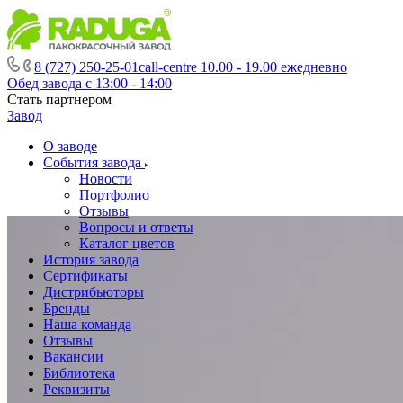
8 (727) 250-25-01
call-centre 10.00 - 19.00 ежедневно
Обед завода с 13:00 - 14:00
Стать партнером
Завод
О заводе
События завода
Новости
Портфолио
Отзывы
Вопросы и ответы
Каталог цветов
История завода
Сертификаты
Дистрибьюторы
Бренды
Наша команда
Отзывы
Вакансии
Библиотека
Реквизиты