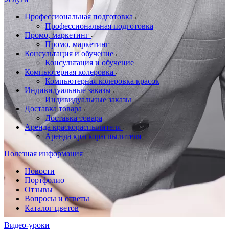
Профессиональная подготовка
Профессиональная подготовка
Промо, маркетинг
Промо, маркетинг
Консультация и обучение
Консультация и обучение
Компьютерная колеровка
Компьютерная колеровка красок
Индивидуальные заказы
Индивидуальные заказы
Доставка товара
Доставка товара
Аренда краскораспылителя
Аренда краскораспылителя
Полезная информация
Новости
Портфолио
Отзывы
Вопросы и ответы
Каталог цветов
Видео-уроки