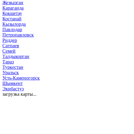
Жезказган
Караганда
Кокшетау
Костанай
Кызылорда
Павлодар
Петропавловск
Риддер
Сатпаев
Семей
Талдыкорган
Тараз
Туркестан
Уральск
Усть-Каменогорск
Шымкент
Экибастуз
загрузка карты...