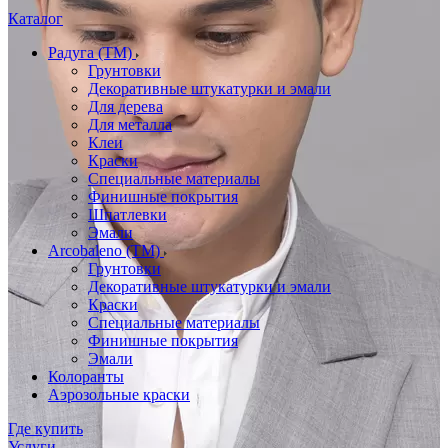
Каталог
Радуга (ТМ)
Грунтовки
Декоративные штукатурки и эмали
Для дерева
Для металла
Клеи
Краски
Специальные материалы
Финишные покрытия
Шпатлевки
Эмали
Arcobaleno (ТМ)
Грунтовки
Декоративные штукатурки и эмали
Краски
Специальные материалы
Финишные покрытия
Эмали
Колоранты
Аэрозольные краски
Где купить
Услуги