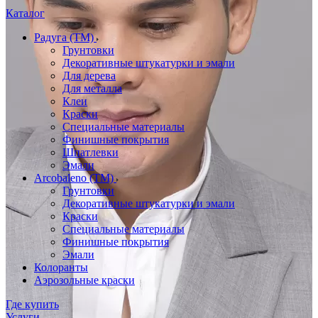
Каталог
Радуга (ТМ)
Грунтовки
Декоративные штукатурки и эмали
Для дерева
Для металла
Клеи
Краски
Специальные материалы
Финишные покрытия
Шпатлевки
Эмали
Arcobaleno (ТМ)
Грунтовки
Декоративные штукатурки и эмали
Краски
Специальные материалы
Финишные покрытия
Эмали
Колоранты
Аэрозольные краски
Где купить
Услуги