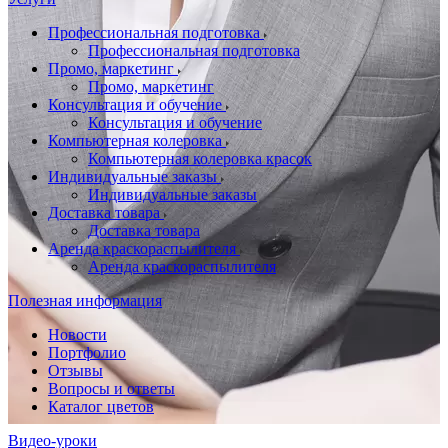
Профессиональная подготовка
Профессиональная подготовка
Промо, маркетинг
Промо, маркетинг
Консультация и обучение
Консультация и обучение
Компьютерная колеровка
Компьютерная колеровка красок
Индивидуальные заказы
Индивидуальные заказы
Доставка товара
Доставка товара
Аренда краскораспылителя
Аренда краскораспылителя
Полезная информация
Новости
Портфолио
Отзывы
Вопросы и ответы
Каталог цветов
Видео-уроки