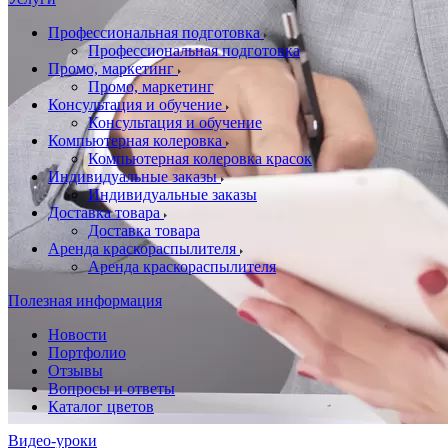
Профессиональная подготовка
Профессиональная подготовка
Промо, маркетинг
Промо, маркетинг
Консультация и обучение
Консультация и обучение
Компьютерная колеровка
Компьютерная колеровка красок
Индивидуальные заказы
Индивидуальные заказы
Доставка товара
Доставка товара
Аренда краскораспылителя
Аренда краскораспылителя
Полезная информация
Новости
Портфолио
Отзывы
Вопросы и ответы
Каталог цветов
Видео-уроки