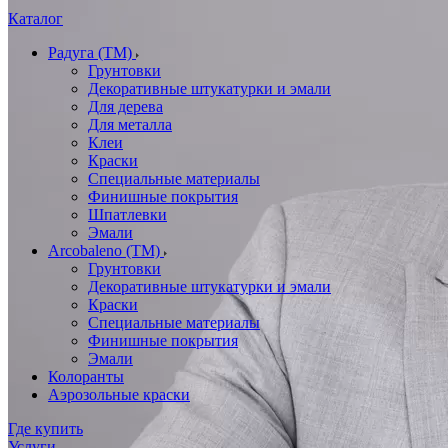
Каталог
Радуга (ТМ)
Грунтовки
Декоративные штукатурки и эмали
Для дерева
Для металла
Клеи
Краски
Специальные материалы
Финишные покрытия
Шпатлевки
Эмали
Arcobaleno (ТМ)
Грунтовки
Декоративные штукатурки и эмали
Краски
Специальные материалы
Финишные покрытия
Эмали
Колоранты
Аэрозольные краски
Где купить
Услуги