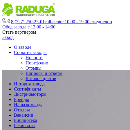
8 (727) 250-25-01
call-centre 10.00 - 19.00 ежедневно
Обед завода с 13:00 - 14:00
Стать партнером
Завод
О заводе
События завода
Новости
Портфолио
Отзывы
Вопросы и ответы
Каталог цветов
История завода
Сертификаты
Дистрибьюторы
Бренды
Наша команда
Отзывы
Вакансии
Библиотека
Реквизиты