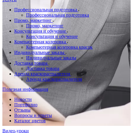
Профессиональная подготовка
Профессиональная подготовка
Промо, маркетинг
Промо, маркетинг
Консультация и обучение
Консультация и обучение
Компьютерная колеровка
Компьютерная колеровка красок
Индивидуальные заказы
Индивидуальные заказы
Доставка товара
Доставка товара
Аренда краскораспылителя
Аренда краскораспылителя
Полезная информация
Новости
Портфолио
Отзывы
Вопросы и ответы
Каталог цветов
Видео-уроки