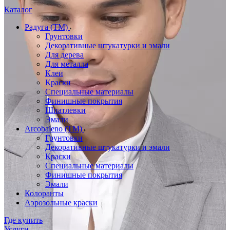
Каталог
Радуга (ТМ)
Грунтовки
Декоративные штукатурки и эмали
Для дерева
Для металла
Клеи
Краски
Специальные материалы
Финишные покрытия
Шпатлевки
Эмали
Arcobaleno (ТМ)
Грунтовки
Декоративные штукатурки и эмали
Краски
Специальные материалы
Финишные покрытия
Эмали
Колоранты
Аэрозольные краски
Где купить
Услуги