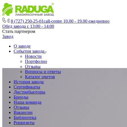
8 (727) 250-25-01
call-centre 10.00 - 19.00 ежедневно
Обед завода с 13:00 - 14:00
Стать партнером
Завод
О заводе
События завода
Новости
Портфолио
Отзывы
Вопросы и ответы
Каталог цветов
История завода
Сертификаты
Дистрибьюторы
Бренды
Наша команда
Отзывы
Вакансии
Библиотека
Реквизиты