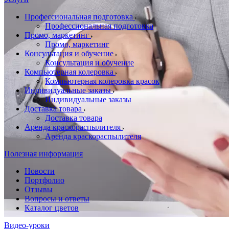
Профессиональная подготовка
Профессиональная подготовка
Промо, маркетинг
Промо, маркетинг
Консультация и обучение
Консультация и обучение
Компьютерная колеровка
Компьютерная колеровка красок
Индивидуальные заказы
Индивидуальные заказы
Доставка товара
Доставка товара
Аренда краскораспылителя
Аренда краскораспылителя
Полезная информация
Новости
Портфолио
Отзывы
Вопросы и ответы
Каталог цветов
Видео-уроки