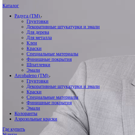
Каталог
Радуга (ТМ)
Грунтовки
Декоративные штукатурки и эмали
Для дерева
Для металла
Клеи
Краски
Специальные материалы
Финишные покрытия
Шпатлевки
Эмали
Arcobaleno (ТМ)
Грунтовки
Декоративные штукатурки и эмали
Краски
Специальные материалы
Финишные покрытия
Эмали
Колоранты
Аэрозольные краски
Где купить
Услуги