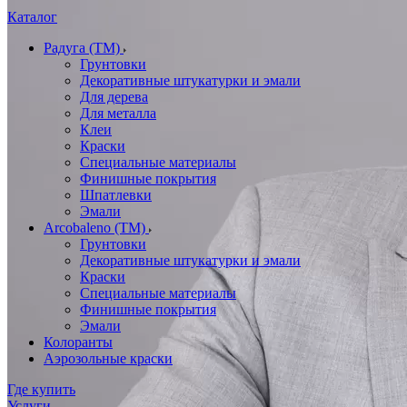
Каталог
Радуга (ТМ)
Грунтовки
Декоративные штукатурки и эмали
Для дерева
Для металла
Клеи
Краски
Специальные материалы
Финишные покрытия
Шпатлевки
Эмали
Arcobaleno (ТМ)
Грунтовки
Декоративные штукатурки и эмали
Краски
Специальные материалы
Финишные покрытия
Эмали
Колоранты
Аэрозольные краски
Где купить
Услуги