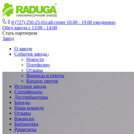
8 (727) 250-25-01
call-centre 10.00 - 19.00 ежедневно
Обед завода с 13:00 - 14:00
Стать партнером
Завод
О заводе
События завода
Новости
Портфолио
Отзывы
Вопросы и ответы
Каталог цветов
История завода
Сертификаты
Дистрибьюторы
Бренды
Наша команда
Отзывы
Вакансии
Библиотека
Реквизиты