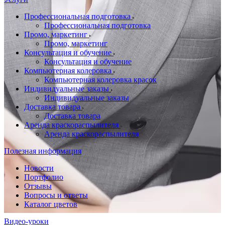
Профессиональная подготовка
Профессиональная подготовка
Промо, маркетинг
Промо, маркетинг
Консультация и обучение
Консультация и обучение
Компьютерная колеровка
Компьютерная колеровка красок
Индивидуальные заказы
Индивидуальные заказы
Доставка товара
Доставка товара
Аренда краскораспылителя
Аренда краскораспылителя
Полезная информация
Новости
Портфолио
Отзывы
Вопросы и ответы
Каталог цветов
Видео-уроки