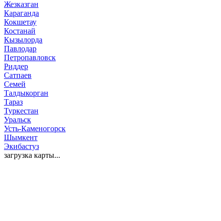
Жезказган
Караганда
Кокшетау
Костанай
Кызылорда
Павлодар
Петропавловск
Риддер
Сатпаев
Семей
Талдыкорган
Тараз
Туркестан
Уральск
Усть-Каменогорск
Шымкент
Экибастуз
загрузка карты...