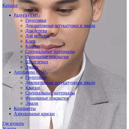
Каталог
Радуга (ТМ)
Грунтовки
Декоративные штукатурки и эмали
Для дерева
Для металла
Клеи
Краски
Специальные материалы
Финишные покрытия
Шпатлевки
Эмали
Arcobaleno (ТМ)
Грунтовки
Декоративные штукатурки и эмали
Краски
Специальные материалы
Финишные покрытия
Эмали
Колоранты
Аэрозольные краски
Где купить
Услуги