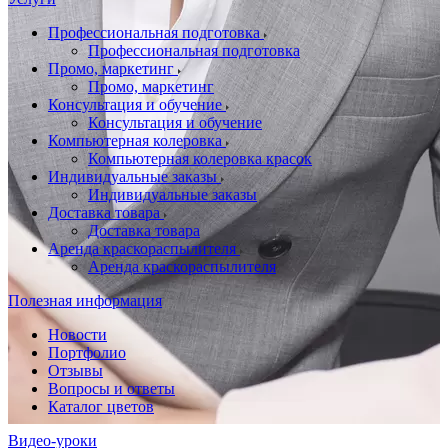
Профессиональная подготовка
Профессиональная подготовка
Промо, маркетинг
Промо, маркетинг
Консультация и обучение
Консультация и обучение
Компьютерная колеровка
Компьютерная колеровка красок
Индивидуальные заказы
Индивидуальные заказы
Доставка товара
Доставка товара
Аренда краскораспылителя
Аренда краскораспылителя
Полезная информация
Новости
Портфолио
Отзывы
Вопросы и ответы
Каталог цветов
Видео-уроки