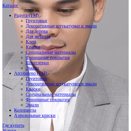
Каталог
Радуга (ТМ)
Грунтовки
Декоративные штукатурки и эмали
Для дерева
Для металла
Клеи
Краски
Специальные материалы
Финишные покрытия
Шпатлевки
Эмали
Arcobaleno (ТМ)
Грунтовки
Декоративные штукатурки и эмали
Краски
Специальные материалы
Финишные покрытия
Эмали
Колоранты
Аэрозольные краски
Где купить
Услуги