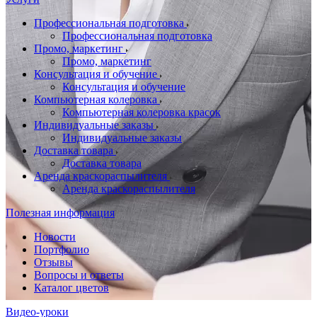
Профессиональная подготовка
Профессиональная подготовка
Промо, маркетинг
Промо, маркетинг
Консультация и обучение
Консультация и обучение
Компьютерная колеровка
Компьютерная колеровка красок
Индивидуальные заказы
Индивидуальные заказы
Доставка товара
Доставка товара
Аренда краскораспылителя
Аренда краскораспылителя
Полезная информация
Новости
Портфолио
Отзывы
Вопросы и ответы
Каталог цветов
Видео-уроки