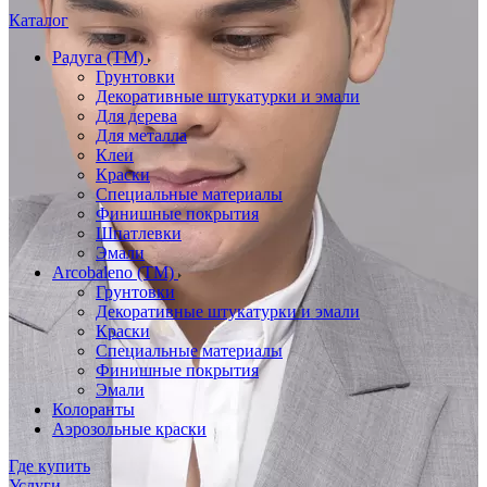
Каталог
Радуга (ТМ)
Грунтовки
Декоративные штукатурки и эмали
Для дерева
Для металла
Клеи
Краски
Специальные материалы
Финишные покрытия
Шпатлевки
Эмали
Arcobaleno (ТМ)
Грунтовки
Декоративные штукатурки и эмали
Краски
Специальные материалы
Финишные покрытия
Эмали
Колоранты
Аэрозольные краски
Где купить
Услуги