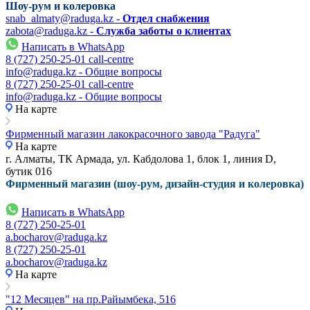
Шоу-рум и колеровка
snab_almaty@raduga.kz -
Отдел снабжения
zabota@raduga.kz -
Служба заботы о клиентах
Написать в WhatsApp
8 (727) 250-25-01 call-centre
info@raduga.kz - Общие вопросы
8 (727) 250-25-01 call-centre
info@raduga.kz - Общие вопросы
На карте
Фирменный магазин лакокрасочного завода "Радуга"
На карте
г. Алматы, ТК Армада, ул. Кабдолова 1, блок 1, линия D,
бутик 016
Фирменный магазин (шоу-рум, дизайн-студия и колеровка)
Написать в WhatsApp
8 (727) 250-25-01
a.bocharov@raduga.kz
8 (727) 250-25-01
a.bocharov@raduga.kz
На карте
"12 Месяцев" на пр.Райымбека, 516