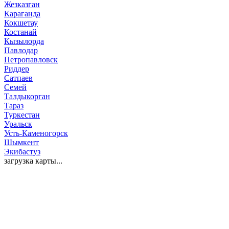
Жезказган
Караганда
Кокшетау
Костанай
Кызылорда
Павлодар
Петропавловск
Риддер
Сатпаев
Семей
Талдыкорган
Тараз
Туркестан
Уральск
Усть-Каменогорск
Шымкент
Экибастуз
загрузка карты...