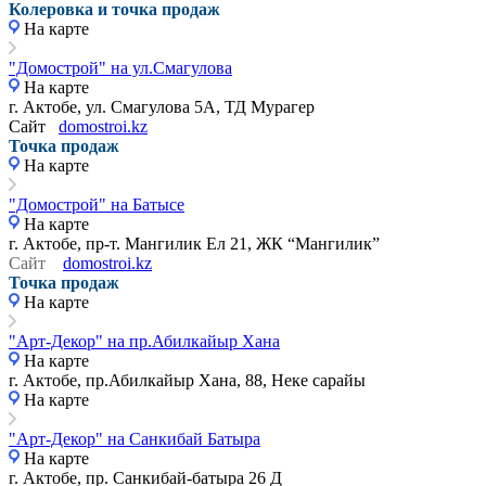
Колеровка и точка продаж
На карте
"Домострой" на ул.Смагулова
На карте
г. Актобе, ул. Смагулова 5А, ТД Мурагер
Сайт
domostroi.kz
Точка продаж
На карте
"Домострой" на Батысе
На карте
г. Актобе, пр-т. Мангилик Ел 21, ЖК “Мангилик”
Сайт
domostroi.kz
Точка продаж
На карте
"Арт-Декор" на пр.Абилкайыр Хана
На карте
г. Актобе, пр.Абилкайыр Хана, 88, ​Неке сарайы
На карте
"Арт-Декор" на Санкибай Батыра
На карте
г. Актобе, пр. Санкибай-батыра 26 Д