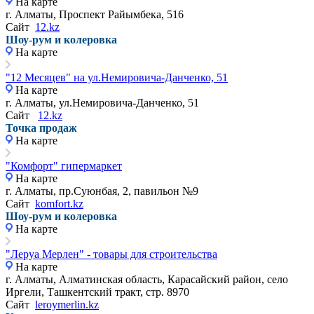
На карте
г. Алматы, Проспект Райымбека, 516
Сайт
12.kz
Шоу-рум и колеровка
На карте
"12 Месяцев" на ул.Немировича-Данченко, 51
На карте
г. Алматы, ул.Немировича-Данченко, 51
Сайт
12.kz
Точка продаж
На карте
"Комфорт" гипермаркет
На карте
г. Алматы, пр.Суюнбая, 2, павильон №9
Сайт
komfort.kz
Шоу-рум и колеровка
На карте
"Леруа Мерлен" - товары для строительства
На карте
г. Алматы, Алматинская область, Карасайский район, село
Иргели, Ташкентский тракт, стр. 8970
Сайт
leroymerlin.kz