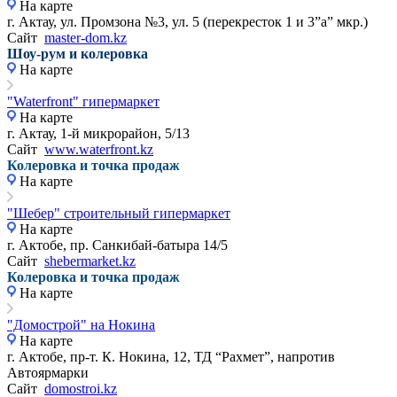
На карте
г. Актау, ул. Промзона №3, ул. 5 (перекресток 1 и 3”а” мкр.)
Сайт
master-dom.kz
Шоу-рум и колеровка
На карте
"Waterfront" гипермаркет
На карте
г. Актау, 1-й микрорайон, 5/13
Сайт
www.waterfront.kz
Колеровка и точка продаж
На карте
"Шебер" строительный гипермаркет
На карте
г. Актобе, пр. Санкибай-батыра 14/5
Сайт
shebermarket.kz
Колеровка и точка продаж
На карте
"Домострой" на Нокина
На карте
г. Актобе, пр-т. К. Нокина, 12, ТД “Рахмет”, напротив
Автоярмарки
Сайт
domostroi.kz