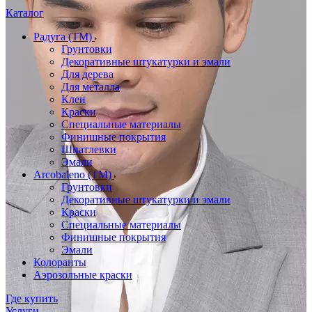
Каталог
Радуга (ТМ)
Грунтовки
Декоративные штукатурки и эмали
Для дерева
Для металла
Клеи
Краски
Специальные материалы
Финишные покрытия
Шпатлевки
Эмали
Arcobaleno (ТМ)
Грунтовки
Декоративные штукатурки и эмали
Краски
Специальные материалы
Финишные покрытия
Эмали
Колоранты
Аэрозольные краски
Где купить
Услуги