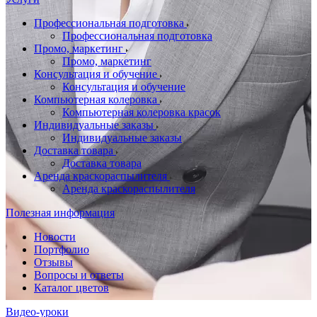
Профессиональная подготовка
Профессиональная подготовка
Промо, маркетинг
Промо, маркетинг
Консультация и обучение
Консультация и обучение
Компьютерная колеровка
Компьютерная колеровка красок
Индивидуальные заказы
Индивидуальные заказы
Доставка товара
Доставка товара
Аренда краскораспылителя
Аренда краскораспылителя
Полезная информация
Новости
Портфолио
Отзывы
Вопросы и ответы
Каталог цветов
Видео-уроки