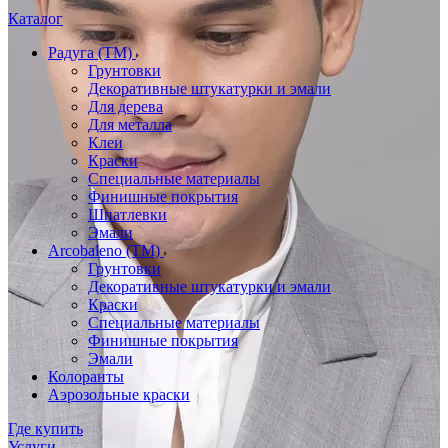
Каталог
Радуга (ТМ)
Грунтовки
Декоративные штукатурки и эмали
Для дерева
Для металла
Клеи
Краски
Специальные материалы
Финишные покрытия
Шпатлевки
Эмали
Arcobaleno (ТМ)
Грунтовки
Декоративные штукатурки и эмали
Краски
Специальные материалы
Финишные покрытия
Эмали
Колоранты
Аэрозольные краски
Где купить
Услуги