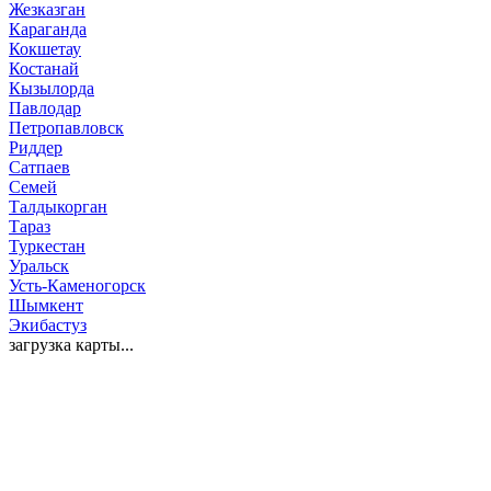
Жезказган
Караганда
Кокшетау
Костанай
Кызылорда
Павлодар
Петропавловск
Риддер
Сатпаев
Семей
Талдыкорган
Тараз
Туркестан
Уральск
Усть-Каменогорск
Шымкент
Экибастуз
загрузка карты...