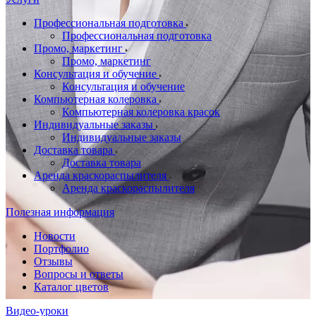
Профессиональная подготовка
Профессиональная подготовка
Промо, маркетинг
Промо, маркетинг
Консультация и обучение
Консультация и обучение
Компьютерная колеровка
Компьютерная колеровка красок
Индивидуальные заказы
Индивидуальные заказы
Доставка товара
Доставка товара
Аренда краскораспылителя
Аренда краскораспылителя
Полезная информация
Новости
Портфолио
Отзывы
Вопросы и ответы
Каталог цветов
Видео-уроки