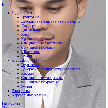
Каталог
Радуга (ТМ)
Грунтовки
Декоративные штукатурки и эмали
Для дерева
Для металла
Клеи
Краски
Специальные материалы
Финишные покрытия
Шпатлевки
Эмали
Arcobaleno (ТМ)
Грунтовки
Декоративные штукатурки и эмали
Краски
Специальные материалы
Финишные покрытия
Эмали
Колоранты
Аэрозольные краски
Где купить
Услуги