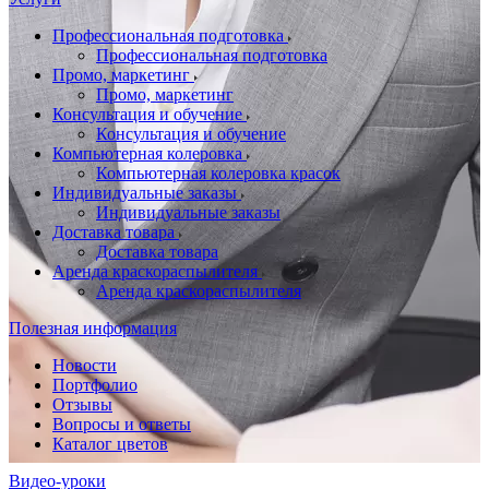
Профессиональная подготовка
Профессиональная подготовка
Промо, маркетинг
Промо, маркетинг
Консультация и обучение
Консультация и обучение
Компьютерная колеровка
Компьютерная колеровка красок
Индивидуальные заказы
Индивидуальные заказы
Доставка товара
Доставка товара
Аренда краскораспылителя
Аренда краскораспылителя
Полезная информация
Новости
Портфолио
Отзывы
Вопросы и ответы
Каталог цветов
Видео-уроки