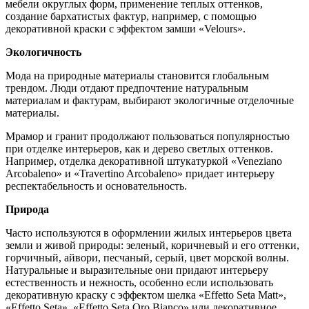
мебели округлых форм, применение теплых оттенков,
создание бархатистых фактур, например, с помощью
декоративной краски с эффектом замши «Velours».
Экологичность
Мода на природные материалы становится глобальным
трендом. Люди отдают предпочтение натуральным
материалам и фактурам, выбирают экологичные отделочные
материалы.
Мрамор и гранит продолжают пользоваться популярностью
при отделке интерьеров, как и дерево светлых оттенков.
Например, отделка декоративной штукатуркой «Veneziano
Arcobaleno» и «Travertino Arcobaleno» придает интерьеру
респектабельность и основательность.
Природа
Часто используются в оформлении жилых интерьеров цвета
земли и живой природы: зеленый, коричневый и его оттенки,
горчичный, айвори, песчаный, серый, цвет морской волны.
Натуральные и выразительные они придают интерьеру
естественность и нежность, особенно если использовать
декоративную краску с эффектом шелка «Effetto Seta Matt»,
«Effetto Seta», «Effetto Seta Oro Bianco» или декоративное