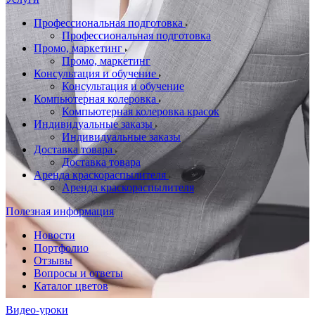
Профессиональная подготовка
Профессиональная подготовка
Промо, маркетинг
Промо, маркетинг
Консультация и обучение
Консультация и обучение
Компьютерная колеровка
Компьютерная колеровка красок
Индивидуальные заказы
Индивидуальные заказы
Доставка товара
Доставка товара
Аренда краскораспылителя
Аренда краскораспылителя
Полезная информация
Новости
Портфолио
Отзывы
Вопросы и ответы
Каталог цветов
Видео-уроки