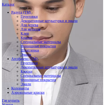
Каталог
Радуга (ТМ)
Грунтовки
Декоративные штукатурки и эмали
Для дерева
Для металла
Клеи
Краски
Специальные материалы
Финишные покрытия
Шпатлевки
Эмали
Arcobaleno (ТМ)
Грунтовки
Декоративные штукатурки и эмали
Краски
Специальные материалы
Финишные покрытия
Эмали
Колоранты
Аэрозольные краски
Где купить
Услуги