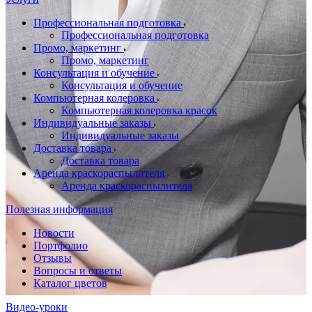
Профессиональная подготовка
Профессиональная подготовка
Промо, маркетинг
Промо, маркетинг
Консультация и обучение
Консультация и обучение
Компьютерная колеровка
Компьютерная колеровка красок
Индивидуальные заказы
Индивидуальные заказы
Доставка товара
Доставка товара
Аренда краскораспылителя
Аренда краскораспылителя
Полезная информация
Новости
Портфолио
Отзывы
Вопросы и ответы
Каталог цветов
Видео-уроки