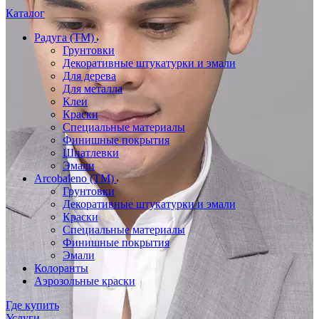
Каталог
Радуга (ТМ)
Грунтовки
Декоративные штукатурки и эмали
Для дерева
Для металла
Клеи
Краски
Специальные материалы
Финишные покрытия
Шпатлевки
Эмали
Arcobaleno (ТМ)
Грунтовки
Декоративные штукатурки и эмали
Краски
Специальные материалы
Финишные покрытия
Эмали
Колоранты
Аэрозольные краски
Где купить
Услуги