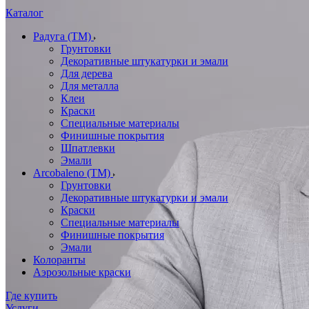
Каталог
Радуга (ТМ)
Грунтовки
Декоративные штукатурки и эмали
Для дерева
Для металла
Клеи
Краски
Специальные материалы
Финишные покрытия
Шпатлевки
Эмали
Arcobaleno (ТМ)
Грунтовки
Декоративные штукатурки и эмали
Краски
Специальные материалы
Финишные покрытия
Эмали
Колоранты
Аэрозольные краски
Где купить
Услуги