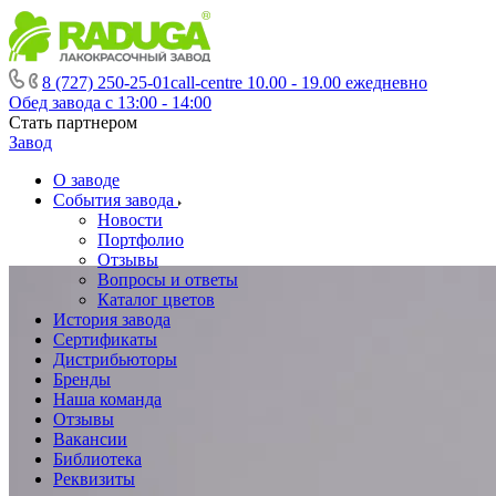
8 (727) 250-25-01
call-centre 10.00 - 19.00 ежедневно
Обед завода с 13:00 - 14:00
Стать партнером
Завод
О заводе
События завода
Новости
Портфолио
Отзывы
Вопросы и ответы
Каталог цветов
История завода
Сертификаты
Дистрибьюторы
Бренды
Наша команда
Отзывы
Вакансии
Библиотека
Реквизиты