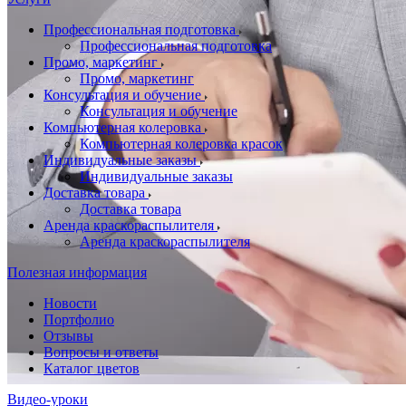
Профессиональная подготовка
Профессиональная подготовка
Промо, маркетинг
Промо, маркетинг
Консультация и обучение
Консультация и обучение
Компьютерная колеровка
Компьютерная колеровка красок
Индивидуальные заказы
Индивидуальные заказы
Доставка товара
Доставка товара
Аренда краскораспылителя
Аренда краскораспылителя
Полезная информация
Новости
Портфолио
Отзывы
Вопросы и ответы
Каталог цветов
Видео-уроки