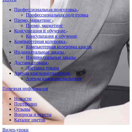
Профессиональная подготовка
Профессиональная подготовка
Промо, маркетинг
Промо, маркетинг
Консультация и обучение
Консультация и обучение
Компьютерная колеровка
Компьютерная колеровка красок
Индивидуальные заказы
Индивидуальные заказы
Доставка товара
Доставка товара
Аренда краскораспылителя
Аренда краскораспылителя
Полезная информация
Новости
Портфолио
Отзывы
Вопросы и ответы
Каталог цветов
Видео-уроки