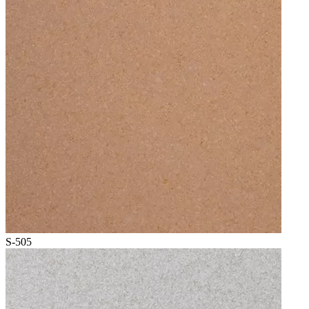
S-505