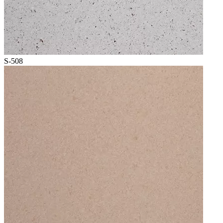
S-508