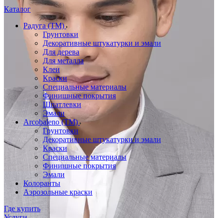
Каталог
Радуга (ТМ)
Грунтовки
Декоративные штукатурки и эмали
Для дерева
Для металла
Клеи
Краски
Специальные материалы
Финишные покрытия
Шпатлевки
Эмали
Arcobaleno (ТМ)
Грунтовки
Декоративные штукатурки и эмали
Краски
Специальные материалы
Финишные покрытия
Эмали
Колоранты
Аэрозольные краски
Где купить
Услуги