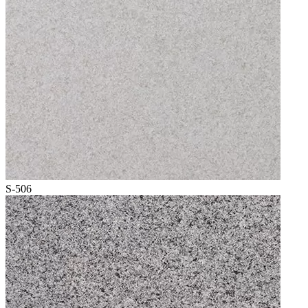
S-506