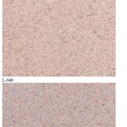
L-040