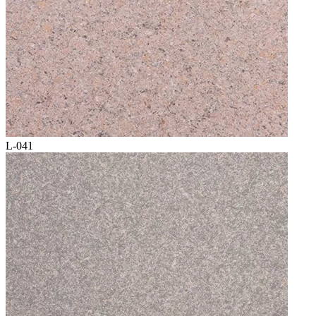
L-041