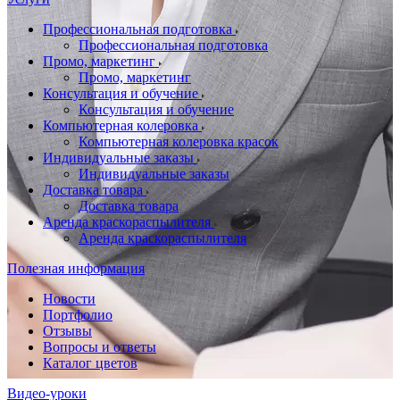
Профессиональная подготовка
Профессиональная подготовка
Промо, маркетинг
Промо, маркетинг
Консультация и обучение
Консультация и обучение
Компьютерная колеровка
Компьютерная колеровка красок
Индивидуальные заказы
Индивидуальные заказы
Доставка товара
Доставка товара
Аренда краскораспылителя
Аренда краскораспылителя
Полезная информация
Новости
Портфолио
Отзывы
Вопросы и ответы
Каталог цветов
Видео-уроки