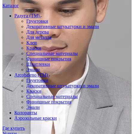
Каталог
Радуга (ТМ)
Грунтовки
Декоративные штукатурки и эмали
Для дерева
Для металла
Клеи
Краски
Специальные материалы
Финишные покрытия
Шпатлевки
Эмали
Arcobaleno (ТМ)
Грунтовки
Декоративные штукатурки и эмали
Краски
Специальные материалы
Финишные покрытия
Эмали
Колоранты
Аэрозольные краски
Где купить
Услуги