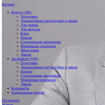
Каталог
Радуга (ТМ)
Грунтовки
Декоративные штукатурки и эмали
Для дерева
Для металла
Клеи
Краски
Специальные материалы
Финишные покрытия
Шпатлевки
Эмали
Arcobaleno (ТМ)
Грунтовки
Декоративные штукатурки и эмали
Краски
Специальные материалы
Финишные покрытия
Эмали
Колоранты
Аэрозольные краски
Где купить
Услуги