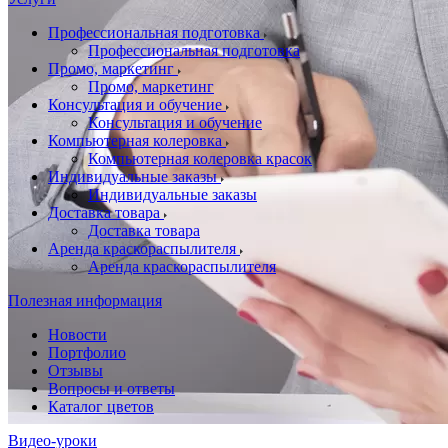
Профессиональная подготовка
Профессиональная подготовка
Промо, маркетинг
Промо, маркетинг
Консультация и обучение
Консультация и обучение
Компьютерная колеровка
Компьютерная колеровка красок
Индивидуальные заказы
Индивидуальные заказы
Доставка товара
Доставка товара
Аренда краскораспылителя
Аренда краскораспылителя
Полезная информация
Новости
Портфолио
Отзывы
Вопросы и ответы
Каталог цветов
Видео-уроки