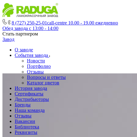
8 (727) 250-25-01
call-centre 10.00 - 19.00 ежедневно
Обед завода с 13:00 - 14:00
Стать партнером
Завод
О заводе
События завода
Новости
Портфолио
Отзывы
Вопросы и ответы
Каталог цветов
История завода
Сертификаты
Дистрибьюторы
Бренды
Наша команда
Отзывы
Вакансии
Библиотека
Реквизиты