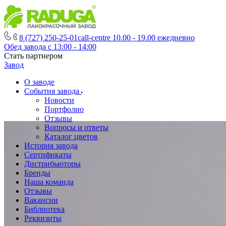
8 (727) 250-25-01
call-centre 10.00 - 19.00 ежедневно
Обед завода с 13:00 - 14:00
Стать партнером
Завод
О заводе
События завода
Новости
Портфолио
Отзывы
Вопросы и ответы
Каталог цветов
История завода
Сертификаты
Дистрибьюторы
Бренды
Наша команда
Отзывы
Вакансии
Библиотека
Реквизиты