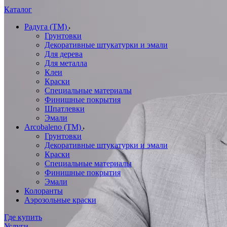
Каталог
Радуга (ТМ)
Грунтовки
Декоративные штукатурки и эмали
Для дерева
Для металла
Клеи
Краски
Специальные материалы
Финишные покрытия
Шпатлевки
Эмали
Arcobaleno (ТМ)
Грунтовки
Декоративные штукатурки и эмали
Краски
Специальные материалы
Финишные покрытия
Эмали
Колоранты
Аэрозольные краски
Где купить
Услуги