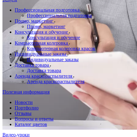
Профессиональная подготовка
Профессиональная подготовка
Промо, маркетинг
Промо, маркетинг
Консультация и обучение
Консультация и обучение
Компьютерная колеровка
Компьютерная колеровка красок
Индивидуальные заказы
Индивидуальные заказы
Доставка товара
Доставка товара
Аренда краскораспылителя
Аренда краскораспылителя
Полезная информация
Новости
Портфолио
Отзывы
Вопросы и ответы
Каталог цветов
Видео-уроки