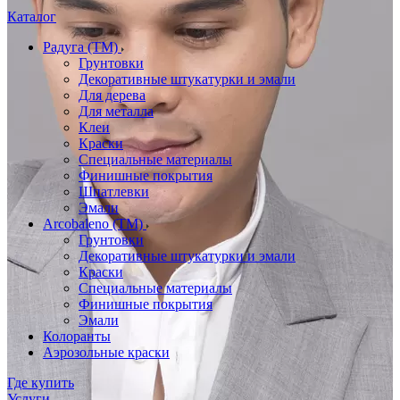
Каталог
Радуга (ТМ)
Грунтовки
Декоративные штукатурки и эмали
Для дерева
Для металла
Клеи
Краски
Специальные материалы
Финишные покрытия
Шпатлевки
Эмали
Arcobaleno (ТМ)
Грунтовки
Декоративные штукатурки и эмали
Краски
Специальные материалы
Финишные покрытия
Эмали
Колоранты
Аэрозольные краски
Где купить
Услуги