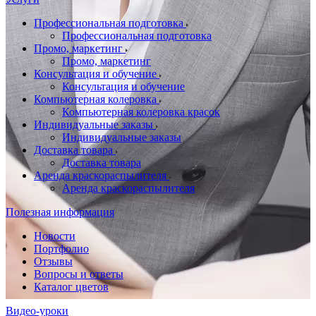
Профессиональная подготовка
Профессиональная подготовка
Промо, маркетинг
Промо, маркетинг
Консультация и обучение
Консультация и обучение
Компьютерная колеровка
Компьютерная колеровка красок
Индивидуальные заказы
Индивидуальные заказы
Доставка товара
Доставка товара
Аренда краскораспылителя
Аренда краскораспылителя
Полезная информация
Новости
Портфолио
Отзывы
Вопросы и ответы
Каталог цветов
Видео-уроки