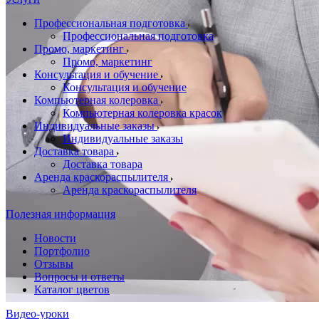
Профессиональная подготовка
Профессиональная подготовка
Промо, маркетинг
Промо, маркетинг
Консультация и обучение
Консультация и обучение
Компьютерная колеровка
Компьютерная колеровка красок
Индивидуальные заказы
Индивидуальные заказы
Доставка товара
Доставка товара
Аренда краскораспылителя
Аренда краскораспылителя
Полезная информация
Новости
Портфолио
Отзывы
Вопросы и ответы
Каталог цветов
Видео-уроки