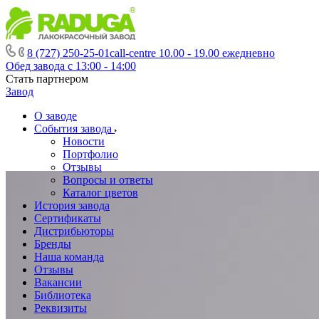
8 (727) 250-25-01
call-centre 10.00 - 19.00 ежедневно
Обед завода с 13:00 - 14:00
Стать партнером
Завод
О заводе
События завода
Новости
Портфолио
Отзывы
Вопросы и ответы
Каталог цветов
История завода
Сертификаты
Дистрибьюторы
Бренды
Наша команда
Отзывы
Вакансии
Библиотека
Реквизиты