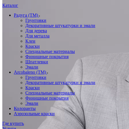
Каталог
Радуга (ТМ)
Грунтовки
Декоративные штукатурки и эмали
Для дерева
Для металла
Клеи
Краски
Специальные материалы
Финишные покрытия
Шпатлевки
Эмали
Arcobaleno (ТМ)
Грунтовки
Декоративные штукатурки и эмали
Краски
Специальные материалы
Финишные покрытия
Эмали
Колоранты
Аэрозольные краски
Где купить
Услуги