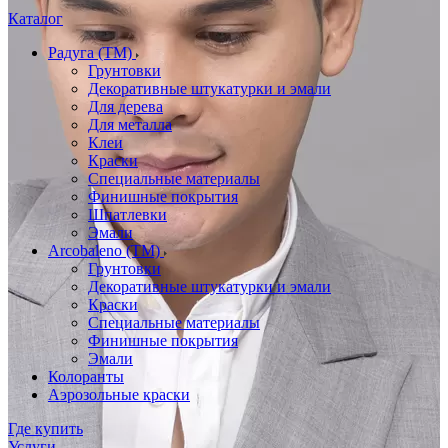
Каталог
Радуга (ТМ)
Грунтовки
Декоративные штукатурки и эмали
Для дерева
Для металла
Клеи
Краски
Специальные материалы
Финишные покрытия
Шпатлевки
Эмали
Arcobaleno (ТМ)
Грунтовки
Декоративные штукатурки и эмали
Краски
Специальные материалы
Финишные покрытия
Эмали
Колоранты
Аэрозольные краски
Где купить
Услуги