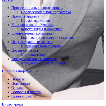
Профессиональная подготовка
Профессиональная подготовка
Промо, маркетинг
Промо, маркетинг
Консультация и обучение
Консультация и обучение
Компьютерная колеровка
Компьютерная колеровка красок
Индивидуальные заказы
Индивидуальные заказы
Доставка товара
Доставка товара
Аренда краскораспылителя
Аренда краскораспылителя
Полезная информация
Новости
Портфолио
Отзывы
Вопросы и ответы
Каталог цветов
Видео-уроки