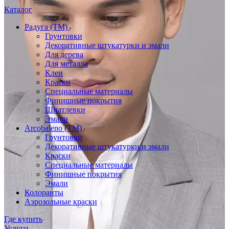
Каталог
Радуга (ТМ)
Грунтовки
Декоративные штукатурки и эмали
Для дерева
Для металла
Клеи
Краски
Специальные материалы
Финишные покрытия
Шпатлевки
Эмали
Arcobaleno (ТМ)
Грунтовки
Декоративные штукатурки и эмали
Краски
Специальные материалы
Финишные покрытия
Эмали
Колоранты
Аэрозольные краски
Где купить
Услуги