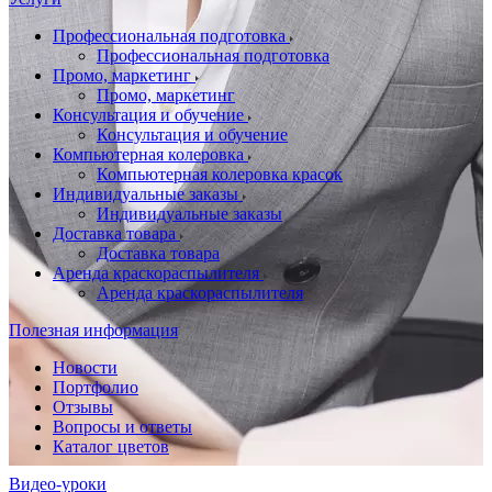
Профессиональная подготовка
Профессиональная подготовка
Промо, маркетинг
Промо, маркетинг
Консультация и обучение
Консультация и обучение
Компьютерная колеровка
Компьютерная колеровка красок
Индивидуальные заказы
Индивидуальные заказы
Доставка товара
Доставка товара
Аренда краскораспылителя
Аренда краскораспылителя
Полезная информация
Новости
Портфолио
Отзывы
Вопросы и ответы
Каталог цветов
Видео-уроки