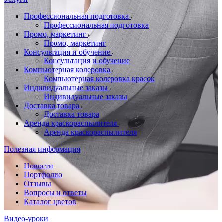
Профессиональная подготовка
Профессиональная подготовка
Промо, маркетинг
Промо, маркетинг
Консультация и обучение
Консультация и обучение
Компьютерная колеровка
Компьютерная колеровка красок
Индивидуальные заказы
Индивидуальные заказы
Доставка товара
Доставка товара
Аренда краскораспылителя
Аренда краскораспылителя
Полезная информация
Новости
Портфолио
Отзывы
Вопросы и ответы
Каталог цветов
Видео-уроки