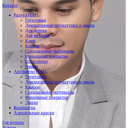
Каталог
Радуга (ТМ)
Грунтовки
Декоративные штукатурки и эмали
Для дерева
Для металла
Клеи
Краски
Специальные материалы
Финишные покрытия
Шпатлевки
Эмали
Arcobaleno (ТМ)
Грунтовки
Декоративные штукатурки и эмали
Краски
Специальные материалы
Финишные покрытия
Эмали
Колоранты
Аэрозольные краски
Где купить
Услуги