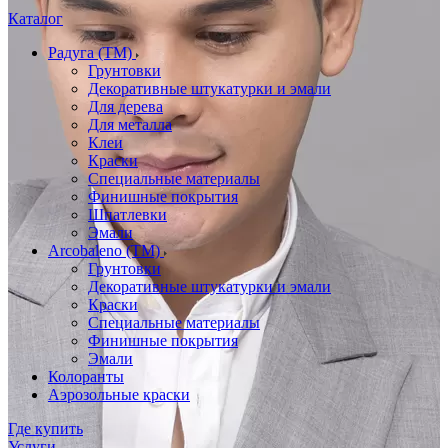
Каталог
Радуга (ТМ)
Грунтовки
Декоративные штукатурки и эмали
Для дерева
Для металла
Клеи
Краски
Специальные материалы
Финишные покрытия
Шпатлевки
Эмали
Arcobaleno (ТМ)
Грунтовки
Декоративные штукатурки и эмали
Краски
Специальные материалы
Финишные покрытия
Эмали
Колоранты
Аэрозольные краски
Где купить
Услуги