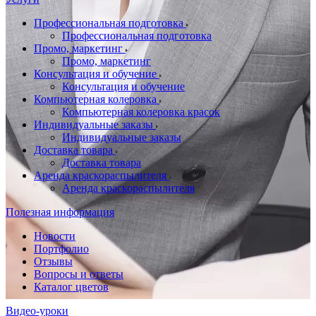
Профессиональная подготовка
Профессиональная подготовка
Промо, маркетинг
Промо, маркетинг
Консультация и обучение
Консультация и обучение
Компьютерная колеровка
Компьютерная колеровка красок
Индивидуальные заказы
Индивидуальные заказы
Доставка товара
Доставка товара
Аренда краскораспылителя
Аренда краскораспылителя
Полезная информация
Новости
Портфолио
Отзывы
Вопросы и ответы
Каталог цветов
Видео-уроки