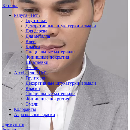
Каталог
Радуга (ТМ)
Грунтовки
Декоративные штукатурки и эмали
Для дерева
Для металла
Клеи
Краски
Специальные материалы
Финишные покрытия
Шпатлевки
Эмали
Arcobaleno (ТМ)
Грунтовки
Декоративные штукатурки и эмали
Краски
Специальные материалы
Финишные покрытия
Эмали
Колоранты
Аэрозольные краски
Где купить
Услуги