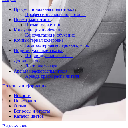
Профессиональная подготовка
Профессиональная подготовка
Промо, маркетинг
Промо, маркетинг
Консультация и обучение
Консультация и обучение
Компьютерная колеровка
Компьютерная колеровка красок
Индивидуальные заказы
Индивидуальные заказы
Доставка товара
Доставка товара
Аренда краскораспылителя
Аренда краскораспылителя
Полезная информация
Новости
Портфолио
Отзывы
Вопросы и ответы
Каталог цветов
Видео-уроки