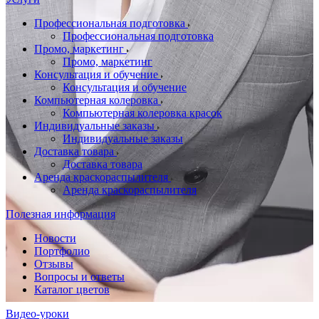
Профессиональная подготовка
Профессиональная подготовка
Промо, маркетинг
Промо, маркетинг
Консультация и обучение
Консультация и обучение
Компьютерная колеровка
Компьютерная колеровка красок
Индивидуальные заказы
Индивидуальные заказы
Доставка товара
Доставка товара
Аренда краскораспылителя
Аренда краскораспылителя
Полезная информация
Новости
Портфолио
Отзывы
Вопросы и ответы
Каталог цветов
Видео-уроки