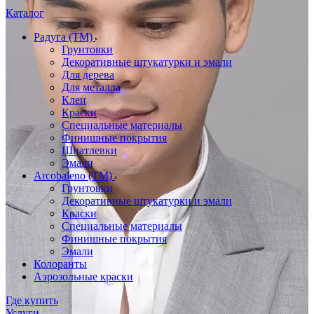
Каталог
Радуга (ТМ)
Грунтовки
Декоративные штукатурки и эмали
Для дерева
Для металла
Клеи
Краски
Специальные материалы
Финишные покрытия
Шпатлевки
Эмали
Arcobaleno (ТМ)
Грунтовки
Декоративные штукатурки и эмали
Краски
Специальные материалы
Финишные покрытия
Эмали
Колоранты
Аэрозольные краски
Где купить
Услуги