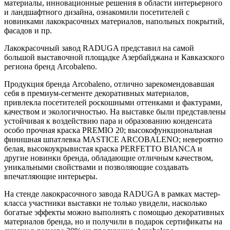
материалы, инновационные решения в области интерьерного
и ландшафтного дизайна, ознакомили посетителей с
новинками лакокрасочных материалов, напольных покрытий,
фасадов и пр.
Лакокрасочный завод RADUGA представил на самой
большой выставочной площадке Азербайджана и Кавказского
региона бренд Arcobaleno.
Продукция бренда Arcobaleno, отлично зарекомендовавшая
себя в премиум-сегменте декоративных материалов,
привлекла посетителей роскошными оттенками и фактурами,
качеством и экологичностью. На выставке были представлены
устойчивая к воздействию пара и образованию конденсата
особо прочная краска PREMIO 20; высокофункциональная
финишная шпатлевка MASTICE ARCOBALENO; невероятно
белая, высокоукрывистая краска PERFETTO BIANCA и
другие новинки бренда, обладающие отличным качеством,
уникальными свойствами и позволяющие создавать
впечатляющие интерьеры.
На стенде лакокрасочного завода RADUGA в рамках мастер-
класса участники выставки не только увидели, насколько
богатые эффекты можно выполнять с помощью декоративных
материалов бренда, но и получили в подарок сертификаты на