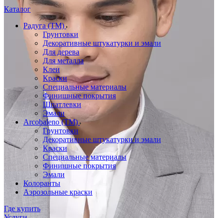
Каталог
Радуга (ТМ)
Грунтовки
Декоративные штукатурки и эмали
Для дерева
Для металла
Клеи
Краски
Специальные материалы
Финишные покрытия
Шпатлевки
Эмали
Arcobaleno (ТМ)
Грунтовки
Декоративные штукатурки и эмали
Краски
Специальные материалы
Финишные покрытия
Эмали
Колоранты
Аэрозольные краски
Где купить
Услуги