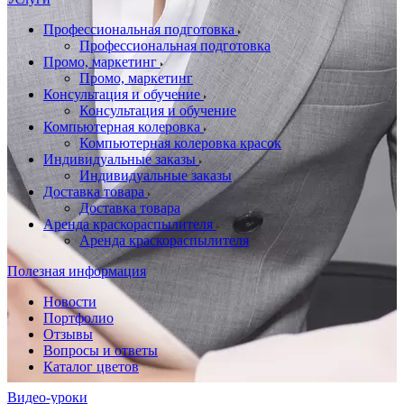
Профессиональная подготовка
Профессиональная подготовка
Промо, маркетинг
Промо, маркетинг
Консультация и обучение
Консультация и обучение
Компьютерная колеровка
Компьютерная колеровка красок
Индивидуальные заказы
Индивидуальные заказы
Доставка товара
Доставка товара
Аренда краскораспылителя
Аренда краскораспылителя
Полезная информация
Новости
Портфолио
Отзывы
Вопросы и ответы
Каталог цветов
Видео-уроки