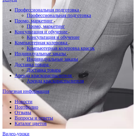
Профессиональная подготовка
Профессиональная подготовка
Промо, маркетинг
Промо, маркетинг
Консультация и обучение
Консультация и обучение
Компьютерная колеровка
Компьютерная колеровка красок
Индивидуальные заказы
Индивидуальные заказы
Доставка товара
Доставка товара
Аренда краскораспылителя
Аренда краскораспылителя
Полезная информация
Новости
Портфолио
Отзывы
Вопросы и ответы
Каталог цветов
Видео-уроки