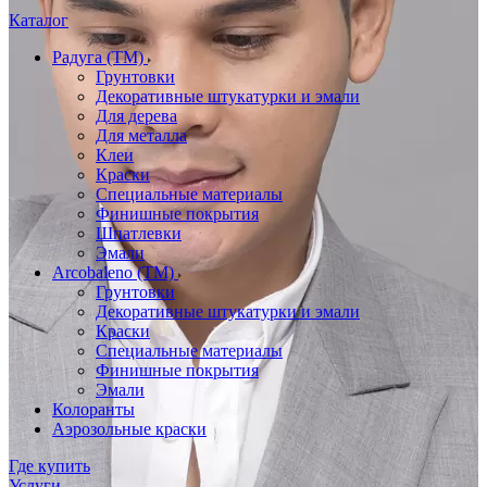
Каталог
Радуга (ТМ)
Грунтовки
Декоративные штукатурки и эмали
Для дерева
Для металла
Клеи
Краски
Специальные материалы
Финишные покрытия
Шпатлевки
Эмали
Arcobaleno (ТМ)
Грунтовки
Декоративные штукатурки и эмали
Краски
Специальные материалы
Финишные покрытия
Эмали
Колоранты
Аэрозольные краски
Где купить
Услуги